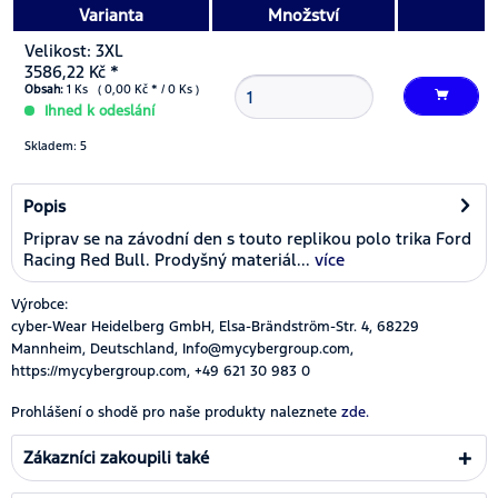
Varianta
Množství
Velikost: 3XL
3586,22 Kč *
Obsah:
1 Ks ( 0,00 Kč * / 0 Ks )
Ihned k odeslání
Skladem: 5
Popis
Priprav se na závodní den s touto replikou polo trika Ford
Racing Red Bull. Prodyšný materiál...
více
Výrobce:
cyber-Wear Heidelberg GmbH, Elsa-Brändström-Str. 4, 68229
Mannheim, Deutschland, Info@mycybergroup.com,
https://mycybergroup.com, +49 621 30 983 0
Prohlášení o shodě pro naše produkty naleznete
zde.
Zákazníci zakoupili také