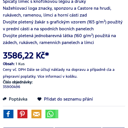
Špicatý límec s knoflíkovou légou a druky
Nažehlovací loga znacky, sponzoru a Castore na hrudi,
rukávech, ramenou, límci a horní cásti zad
Dvojite pletený žakár s grafickým vzorem (165 g/m²) použitý
v prední cásti a na spodních bocních panelech
Dvojite pletená jednobarevná látka (160 g/m²) použitá na
zádech, rukávech, ramenních panelech a límci
3586,22 Kč*
Obsah:
1 Kus
Ceny vč. DPH
Dále se účtují náklady na dopravu a případně cla a
přepravní poplatky.
Více informací v košíku.
Číslo objednávky:
35900496
Poptávka
Přidat do seznamu přání