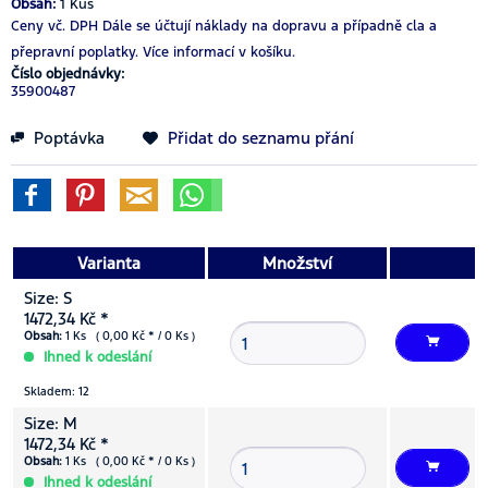
Obsah:
1 Kus
Ceny vč. DPH
Dále se účtují náklady na dopravu a případně cla a
přepravní poplatky.
Více informací v košíku.
Číslo objednávky:
35900487
Poptávka
Přidat do seznamu přání
Varianta
Množství
Size: S
1472,34 Kč *
Obsah:
1 Ks ( 0,00 Kč * / 0 Ks )
Ihned k odeslání
Skladem: 12
Size: M
1472,34 Kč *
Obsah:
1 Ks ( 0,00 Kč * / 0 Ks )
Ihned k odeslání