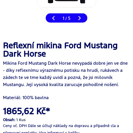
1
5
/
Reflexní mikina Ford Mustang
Dark Horse
Mikina Ford Mustang Dark Horse nevypadá dobre jen ve dne
- díky reflexnímu výraznému potisku na hrudi, rukávech a
zádech te ve tme každý uvidí a pozná, že jsi milovník
Mustangu. Její vysoká kvalita zarucuje pohodlné nošení.
Materiál: 100% bavlna
1865,62 Kč*
Obsah:
1 Kus
Ceny vč. DPH
Dále se účtují náklady na dopravu a případně cla a
přepravní poplatky.
Více informací v košíku.