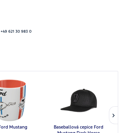
 +49 621 30 983 0
Ford Mustang
Baseballová cepice Ford
Hrnek
Mustang Dark Horse