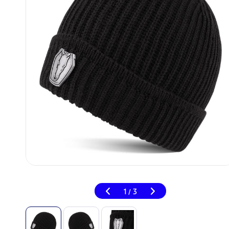
1
3
/