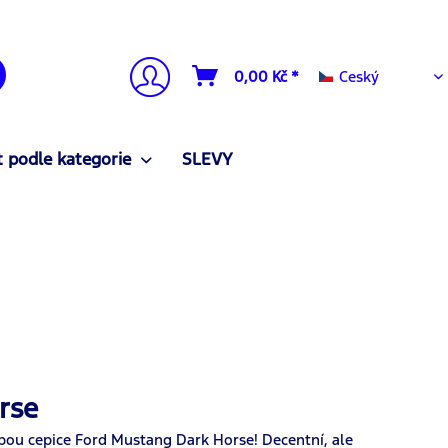
Ceský
0,00 Kč *
Ceský
 podle kategorie
SLEVY
rse
lbou cepice Ford Mustang Dark Horse! Decentní, ale