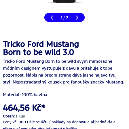
1
2
/
Tricko Ford Mustang
Born to be wild 3.0
Tricko Ford Mustang Born to be wild svým mimorádne
módním designem vystupuje z davu a pritahuje k tobe
pozornost. Nápis na prední strane dává jasne najevo tvuj
styl. Nepostradatelný kousek pro fanoušky znacky Mustang.
Materiál: 100% bavlna
464,56 Kč*
Obsah:
1 Kus
Ceny vč. DPH
Dále se účtují náklady na dopravu a případně cla a
přepravní poplatky.
Více informací v košíku.