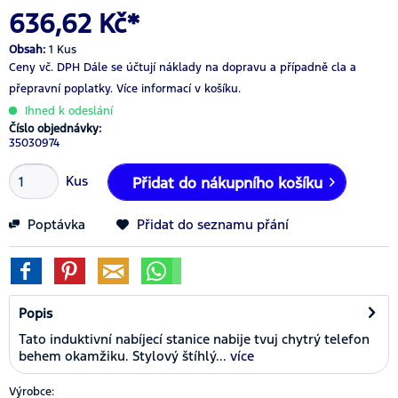
636,62 Kč*
Obsah:
1 Kus
Ceny vč. DPH
Dále se účtují náklady na dopravu a případně cla a
přepravní poplatky.
Více informací v košíku.
Ihned k odeslání
Číslo objednávky:
35030974
Kus
Přidat do nákupního košíku
Poptávka
Přidat do seznamu přání
Popis
Tato induktivní nabíjecí stanice nabije tvuj chytrý telefon
behem okamžiku. Stylový štíhlý...
více
Výrobce: