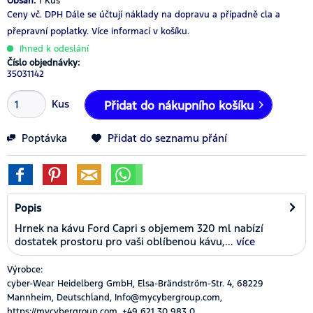
Obsah:
1 Kus
Ceny vč. DPH
Dále se účtují náklady na dopravu a případně cla a
přepravní poplatky.
Více informací v košíku.
Ihned k odeslání
Číslo objednávky:
35031142
Kus
Přidat do nákupního košíku
Poptávka
Přidat do seznamu přání
Popis
Hrnek na kávu Ford Capri s objemem 320 ml nabízí
dostatek prostoru pro vaši oblíbenou kávu,...
více
Výrobce:
cyber-Wear Heidelberg GmbH, Elsa-Brändström-Str. 4, 68229
Mannheim, Deutschland, Info@mycybergroup.com,
https://mycybergroup.com, +49 621 30 983 0