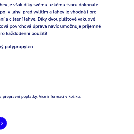
ahev je však díky svému úzkému tvaru dokonale
oj v lahvi pred vylitím a lahev je vhodná i pro
ní a cištení lahve. Díky dvoupláštové vakuové
šková povrchová úprava navíc umožnuje príjemné
pro každodenní použití!
aný polypropylen
a přepravní poplatky.
Více informací v košíku.