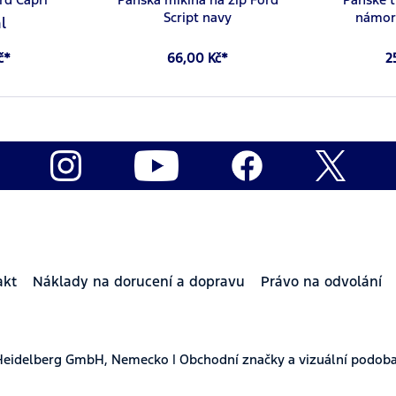
Script navy
námor
l
č*
66,00 Kč*
2
akt
Náklady na dorucení a dopravu
Právo na odvolání
Heidelberg GmbH, Nemecko | Obchodní značky a vizuální podoba