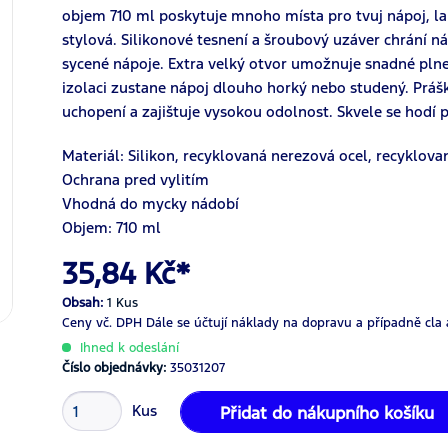
objem 710 ml poskytuje mnoho místa pro tvuj nápoj, l
stylová. Silikonové tesnení a šroubový uzáver chrání náp
sycené nápoje. Extra velký otvor umožnuje snadné plne
izolaci zustane nápoj dlouho horký nebo studený. Prá
uchopení a zajištuje vysokou odolnost. Skvele se hodí 
Materiál: Silikon, recyklovaná nerezová ocel, recyklov
Ochrana pred vylitím
Vhodná do mycky nádobí
Objem: 710 ml
35,84 Kč*
Obsah:
1 Kus
Ceny vč. DPH
Dále se účtují náklady na dopravu a případně cla 
Ihned k odeslání
Číslo objednávky:
35031207
Kus
Přidat do nákupního košíku