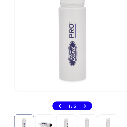
1
5
/