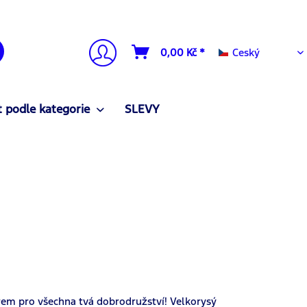
Ceský
0,00 Kč *
Ceský
 podle kategorie
SLEVY
rem pro všechna tvá dobrodružství! Velkorysý