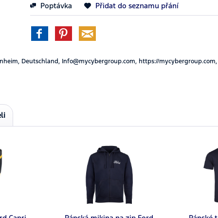
Poptávka
Přidat do seznamu přání
nheim, Deutschland, Info@mycybergroup.com, https://mycybergroup.com,
li
rd Capri
Pánská mikina na zip Ford
Pánské t