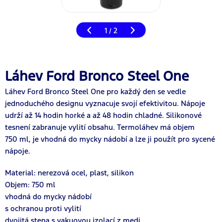
1
2
/
Láhev Ford Bronco Steel One
Láhev Ford Bronco Steel One pro každý den se vedle
jednoduchého designu vyznacuje svojí efektivitou. Nápoje
udrží až 14 hodin horké a až 48 hodin chladné. Silikonové
tesnení zabranuje vylití obsahu. Termoláhev má objem
750 ml, je vhodná do mycky nádobí a lze ji použít pro sycené
nápoje.
Material: nerezová ocel, plast, silikon
Objem: 750 ml
vhodná do mycky nádobí
s ochranou proti vylití
dvojitá stena s vakuovou izolací z medi