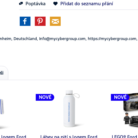
Poptávka
Přidat do seznamu přání
nheim, Deutschland, Info@mycybergroup.com, https://mycybergroup.com,
li
NOVÉ
NOVÉ
 logem Ford
Láhev na pití s logem Ford
LEGO® Ford