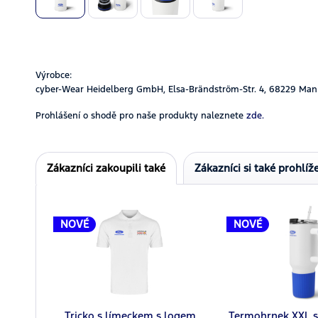
Výrobce:
cyber-Wear Heidelberg GmbH, Elsa-Brändström-Str. 4, 68229 Man
Prohlášení o shodě pro naše produkty naleznete
zde.
Zákazníci zakoupili také
Zákazníci si také prohlíže
NOVÉ
NOVÉ
Tricko s límeckem s logem
Termohrnek XXL s