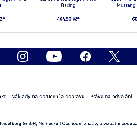
g
Racing
Mustang 
Kč*
464,56 Kč*
68
akt
Náklady na dorucení a dopravu
Právo na odvolání
Heidelberg GmbH, Nemecko | Obchodní značky a vizuální podoba