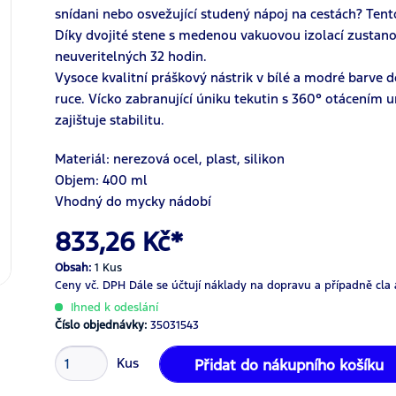
snídani nebo osvežující studený nápoj na cestách? Tent
Díky dvojité stene s medenou vakuovou izolací zustan
neuveritelných 32 hodin.
Vysoce kvalitní práškový nástrik v bílé a modré barve 
ruce. Vícko zabranující úniku tekutin s 360° otácením
zajištuje stabilitu.
Materiál: nerezová ocel, plast, silikon
Objem: 400 ml
Vhodný do mycky nádobí
833,26 Kč*
Obsah:
1 Kus
Ceny vč. DPH
Dále se účtují náklady na dopravu a případně cla 
Ihned k odeslání
Číslo objednávky:
35031543
Kus
Přidat do nákupního košíku