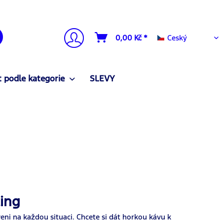
Ceský
0,00 Kč *
Ceský
 podle kategorie
SLEVY
ing
ni na každou situaci. Chcete si dát horkou kávu k