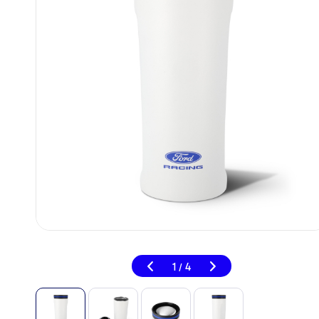
1
4
/