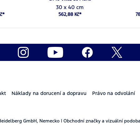
30 x 40 cm
Kč*
562,88 Kč*
78
akt
Náklady na dorucení a dopravu
Právo na odvolání
Heidelberg GmbH, Nemecko | Obchodní značky a vizuální podoba