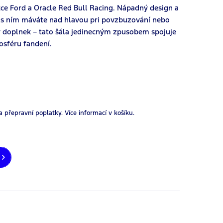
cce Ford a Oracle Red Bull Racing. Nápadný design a
t s ním máváte nad hlavou pri povzbuzování nebo
vý doplnek – tato šála jedinecným zpusobem spojuje
osféru fandení.
a přepravní poplatky.
Více informací v košíku.