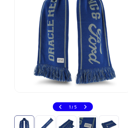
1
5
/