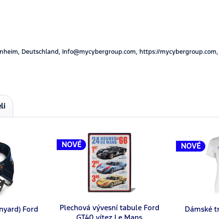
nheim, Deutschland, Info@mycybergroup.com, https://mycybergroup.com,
li
NOVÉ
NOVÉ
Plechová vývesní tabule Ford
anyard) Ford
Dámské t
GT40 vítez Le Mans