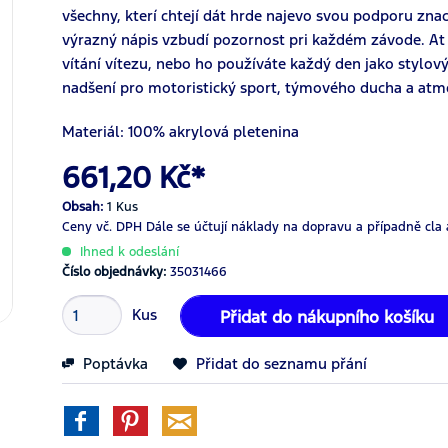
všechny, kterí chtejí dát hrde najevo svou podporu zna
výrazný nápis vzbudí pozornost pri každém závode. A
vítání vítezu, nebo ho používáte každý den jako stylo
nadšení pro motoristický sport, týmového ducha a atm
Materiál: 100% akrylová pletenina
661,20 Kč*
Obsah:
1 Kus
Ceny vč. DPH
Dále se účtují náklady na dopravu a případně cla 
Ihned k odeslání
Číslo objednávky:
35031466
Kus
Přidat do nákupního košíku
Poptávka
Přidat do seznamu přání