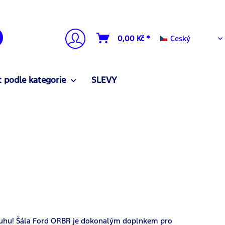
Ceský
0,00 Kč *
Ceský
 podle kategorie
SLEVY
ruhu! Šála Ford ORBR je dokonalým doplnkem pro