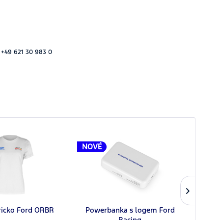
 +49 621 30 983 0
NOVÉ
NOV
ricko Ford ORBR
Powerbanka s logem Ford
Racing