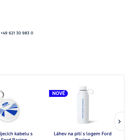
 +49 621 30 983 0
NOVÉ
NOV
jecích kabelu s
Láhev na pití s logem Ford
Termo
 Ford Racing
Racing