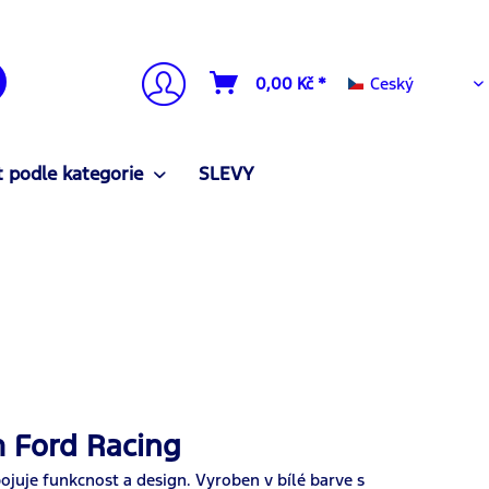
Ceský
0,00 Kč *
Ceský
 podle kategorie
SLEVY
 Ford Racing
uje funkcnost a design. Vyroben v bílé barve s