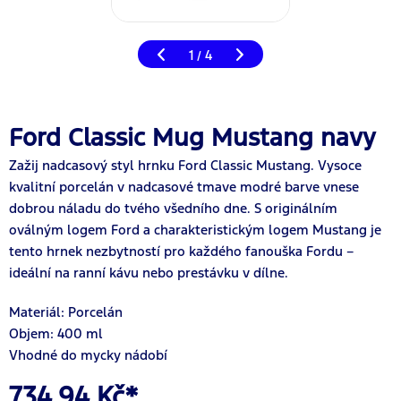
1
4
/
Ford Classic Mug Mustang navy
Zažij nadcasový styl hrnku Ford Classic Mustang. Vysoce
kvalitní porcelán v nadcasové tmave modré barve vnese
dobrou náladu do tvého všedního dne. S originálním
oválným logem Ford a charakteristickým logem Mustang je
tento hrnek nezbytností pro každého fanouška Fordu –
ideální na ranní kávu nebo prestávku v dílne.
Materiál: Porcelán
Objem: 400 ml
Vhodné do mycky nádobí
734,94 Kč*