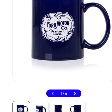
1
4
/