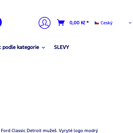
Ceský
0,00 Kč *
Ceský
 podle kategorie
SLEVY
Ford Classic Detroit mužeš. Vyryté logo modrý