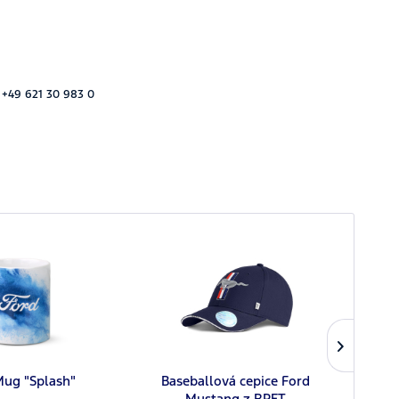
 +49 621 30 983 0
Mug "Splash"
Baseballová cepice Ford
Pr
Mustang z RPET