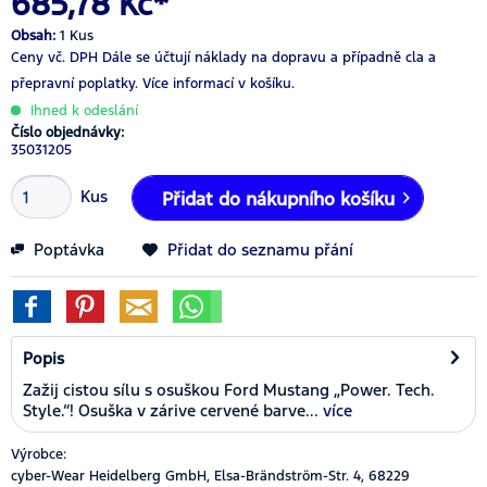
685,78 Kč*
Obsah:
1 Kus
Ceny vč. DPH
Dále se účtují náklady na dopravu a případně cla a
přepravní poplatky.
Více informací v košíku.
Ihned k odeslání
Číslo objednávky:
35031205
Kus
Přidat do nákupního košíku
Poptávka
Přidat do seznamu přání
Popis
Zažij cistou sílu s osuškou Ford Mustang „Power. Tech.
Style.“! Osuška v zárive cervené barve...
více
Výrobce:
cyber-Wear Heidelberg GmbH, Elsa-Brändström-Str. 4, 68229