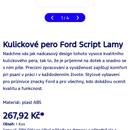
1
4
/
Kulickové pero Ford Script Lamy
Nadchne vás jak nadcasový design tohoto vysoce kvalitního
kulickového pera, tak to, že je príjemné na dotek a snadno se
s ním píše. Precizní zpracování a vyváženost zajištují komfort
pri psaní v práci i v každodenním živote. Stylové vybavení
pro príznivce znacky Ford a pro všechny, kdo dokážou ocenit
kvalitu a funkcnost.
Materiál: plast ABS
267,92 Kč*
Obsah:
1 Kus
Ceny vč. DPH
Dále se účtují náklady na dopravu a případně cla a