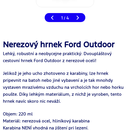
1
4
/
Nerezový hrnek Ford Outdoor
Lehký, robustní a neobycejne praktický: Dvoupláštový
cestovní hrnek Ford Outdoor z nerezové oceli!
Jelikož je jeho ucho zhotoveno z karabiny, lze hrnek
pripevnit na batoh nebo jiné vybavení a je tak mnohdy
vystaven mrazivému vzduchu na vrcholcích hor nebo horku
poušte. Díky lehkým materiálum, z nichž je vyroben, tento
hrnek navíc skoro nic neváží.
Objem: 220 ml
Materiál: nerezová ocel, hliníkový karabina
Karabina NENÍ vhodná na jištení pri lezení.