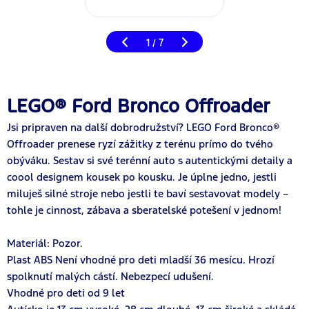
1
7
/
LEGO® Ford Bronco Offroader
Jsi pripraven na další dobrodružství? LEGO Ford Bronco®
Offroader prenese ryzí zážitky z terénu prímo do tvého
obýváku. Sestav si své terénní auto s autentickými detaily a
coool designem kousek po kousku. Je úplne jedno, jestli
miluješ silné stroje nebo jestli te baví sestavovat modely –
tohle je cinnost, zábava a sberatelské potešení v jednom!
Materiál: Pozor.
Plast ABS Není vhodné pro deti mladší 36 mesícu. Hrozí
spolknutí malých cástí. Nebezpecí udušení.
Vhodné pro deti od 9 let