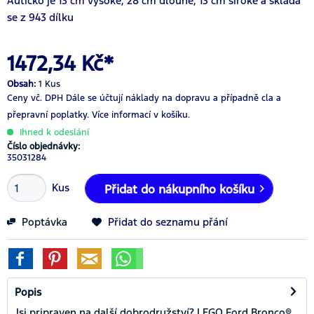
Autícko je 13 cm vysoké, 28 cm dlouhé, 13 cm široké a skládá
se z 943 dílku
1472,34 Kč*
Obsah:
1 Kus
Ceny vč. DPH
Dále se účtují náklady na dopravu a případně cla a
přepravní poplatky.
Více informací v košíku.
Ihned k odeslání
Číslo objednávky:
35031284
Kus
Přidat do nákupního košíku
Poptávka
Přidat do seznamu přání
Popis
Jsi pripraven na další dobrodružství? LEGO Ford Bronco®