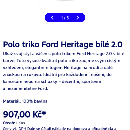
1
5
/
Polo triko Ford Heritage bílé 2.0
Ukaž svuj styl a vášen s polo trikem Ford Heritage 2.0 v bílé
barve. Toto vysoce kvalitní polo triko zaujme svým cistým
vzhledem, elegantním logem Heritage na hrudi a další
znackou na rukávu. Ideální pro každodenní nošení, do
kanceláre nebo na schuzky – decentní, sportovní
a nezamenitelne Ford.
Materiál: 100% bavlna
907,00 Kč*
Obsah:
1 Kus
Ceny vč. DPH
Dále se účtují náklady na dopravu a případně cla a