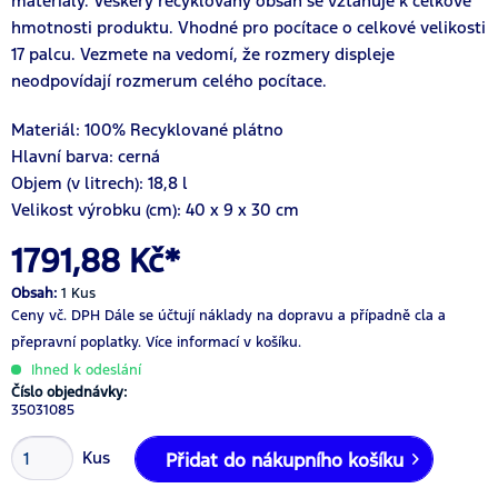
materiály. Veškerý recyklovaný obsah se vztahuje k celkové
hmotnosti produktu. Vhodné pro pocítace o celkové velikosti
17 palcu. Vezmete na vedomí, že rozmery displeje
neodpovídají rozmerum celého pocítace.
Materiál:
100%
Recyklované plátno
Hlavní barva: cerná
Objem (v litrech): 18,8 l
Velikost výrobku (cm): 40 x 9 x 30 cm
1791,88 Kč*
Obsah:
1 Kus
Ceny vč. DPH
Dále se účtují náklady na dopravu a případně cla a
přepravní poplatky.
Více informací v košíku.
Ihned k odeslání
Číslo objednávky:
35031085
Kus
Přidat do nákupního košíku