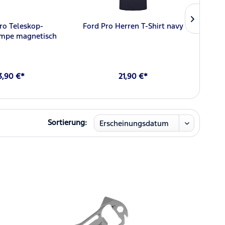
ro Teleskop-
Ford Pro Herren T-Shirt navy
Ford
ampe magnetisch
3,90 €*
21,90 €*
Sortierung: