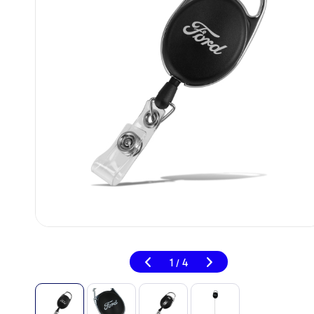
1
4
/