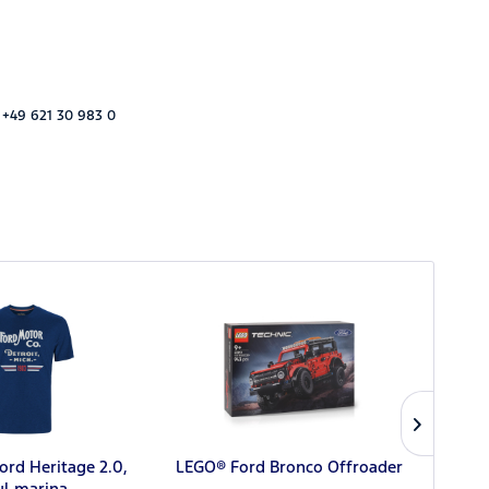
 +49 621 30 983 0
ord Heritage 2.0,
LEGO® Ford Bronco Offroader
Suda
ul marina