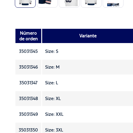
Número
Variante
de orden
35031345
Size: S
35031346
Size: M
35031347
Size: L
35031348
Size: XL
35031349
Size: XXL
35031350
Size: 3XL