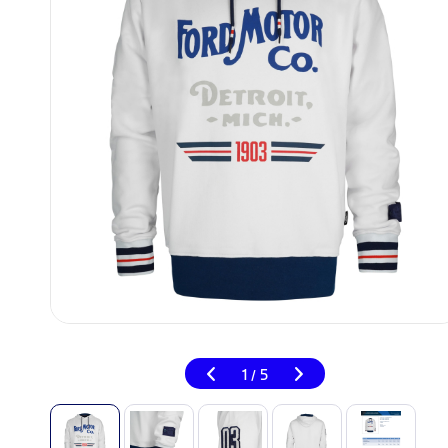
1
5
/