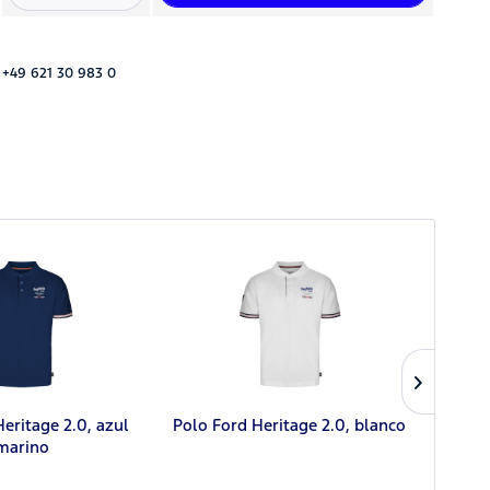
 +49 621 30 983 0
eritage 2.0, azul
Polo Ford Heritage 2.0, blanco
Chaq
marino