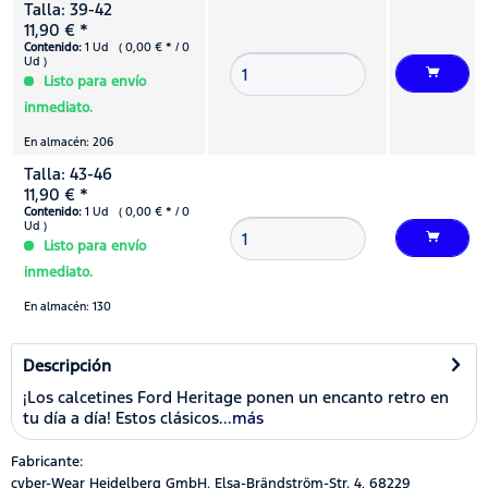
Talla: 39-42
11,90 € *
Contenido:
1 Ud ( 0,00 € * / 0
Ud )
Listo para envío
inmediato.
En almacén: 206
Talla: 43-46
11,90 € *
Contenido:
1 Ud ( 0,00 € * / 0
Ud )
Listo para envío
inmediato.
En almacén: 130
Descripción
¡Los calcetines Ford Heritage ponen un encanto retro en
tu día a día! Estos clásicos...
más
Fabricante:
cyber-Wear Heidelberg GmbH, Elsa-Brändström-Str. 4, 68229