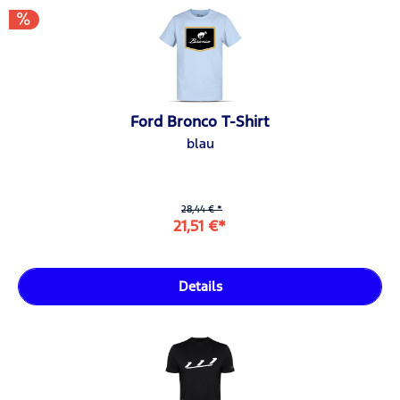
Ford Bronco T-Shirt
blau
28,44 € *
21,51 €*
Details