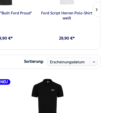
 "Built Ford Proud"
Ford Script Herren Polo-Shirt
For
weiß
9,90 €*
29,90 €*
Sortierung:
NEU