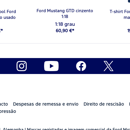
Ford Mustang GTD cinzento
bol Ford
T-shirt Fo
1:18
lo usado
ma
1:18 grau
€*
60,90 €*
1
acto
Despesas de remessa e envio
Direito de rescisão
pressão
H, Alemanha | Marcas registadas e imagem comercial da Ford Mo