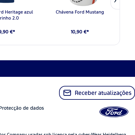
For
rd Heritage azul
Chávena Ford Mustang
rinho 2.0
9,90 €*
10,90 €*
Receber atualizações
Protecção de dados
tor Company usadas sob licença pela cyber-Wear Heidelberg