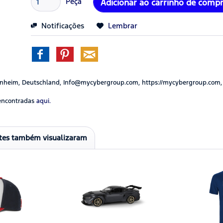
Peça
Adicionar ao carrinho de comp
Notificações
Lembrar
nheim, Deutschland, Info@mycybergroup.com, https://mycybergroup.com,
encontradas
aqui.
ntes também visualizaram