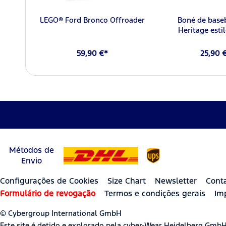
LEGO® Ford Bronco Offroader
Boné de base
Heritage esti
59,90 €*
25,90 
Métodos de
Envio
Configurações de Cookies
Size Chart
Newsletter
Cont
Formulário de revogação
Termos e condições gerais
Im
© Cybergroup International GmbH
Este site é detido e explorado pela cyber-Wear Heidelberg Gmb