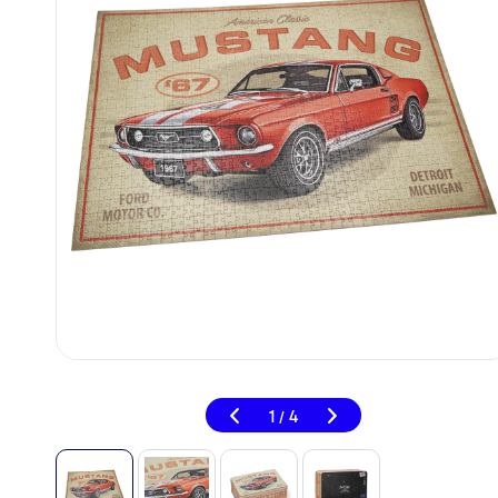
1
4
/