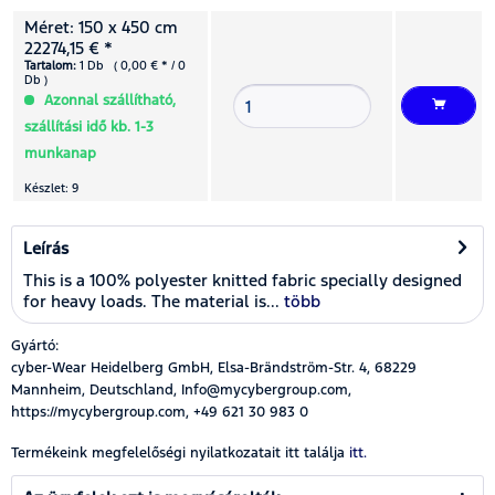
Méret: 150 x 450 cm
22274,15 € *
Tartalom:
1 Db ( 0,00 € * / 0
Db )
Azonnal szállítható,
szállítási idő kb. 1-3
munkanap
Készlet: 9
Leírás
This is a 100% polyester knitted fabric specially designed
for heavy loads. The material is...
több
Gyártó:
cyber-Wear Heidelberg GmbH, Elsa-Brändström-Str. 4, 68229
Mannheim, Deutschland, Info@mycybergroup.com,
https://mycybergroup.com, +49 621 30 983 0
Termékeink megfelelőségi nyilatkozatait itt találja
itt.