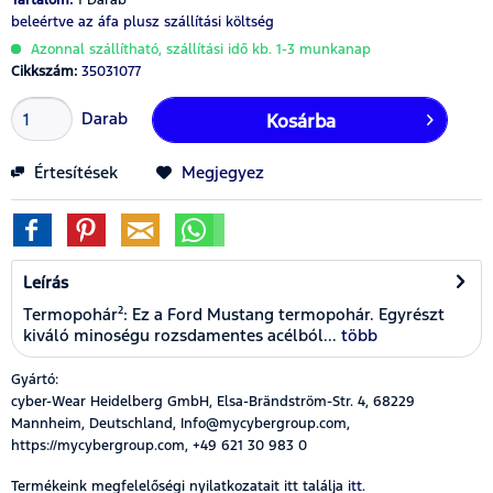
beleértve az áfa
plusz szállítási költség
Azonnal szállítható, szállítási idő kb. 1-3 munkanap
Cikkszám:
35031077
Darab
Kosárba
Értesítések
Megjegyez
Leírás
Termopohár²: Ez a Ford Mustang termopohár. Egyrészt
kiváló minoségu rozsdamentes acélból...
több
Gyártó:
cyber-Wear Heidelberg GmbH, Elsa-Brändström-Str. 4, 68229
Mannheim, Deutschland, Info@mycybergroup.com,
https://mycybergroup.com, +49 621 30 983 0
Termékeink megfelelőségi nyilatkozatait itt találja
itt.