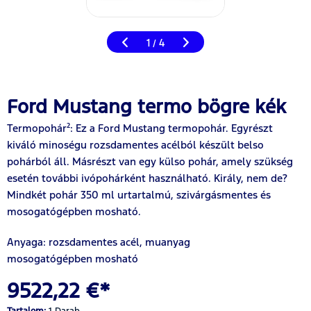
1
4
/
Ford Mustang termo bögre kék
Termopohár²: Ez a Ford Mustang termopohár. Egyrészt
kiváló minoségu rozsdamentes acélból készült belso
pohárból áll. Másrészt van egy külso pohár, amely szükség
esetén további ivópohárként használható. Király, nem de?
Mindkét pohár 350 ml urtartalmú, szivárgásmentes és
mosogatógépben mosható.
Anyaga: rozsdamentes acél, muanyag
mosogatógépben mosható
9522,22 €*
Tartalom:
1 Darab