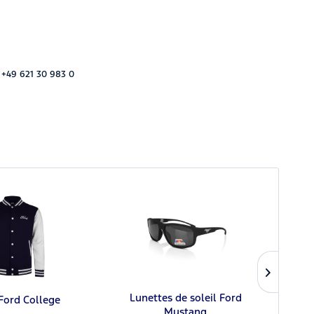
 +49 621 30 983 0
Lunettes de soleil Ford
Ford College
Ca
Mustang
Fo