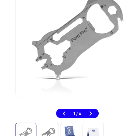
1
4
/