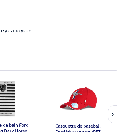
 +49 621 30 983 0
e de bain Ford
Casquette de baseball
Por
g Dark Horse
Ford Mustang en rPET