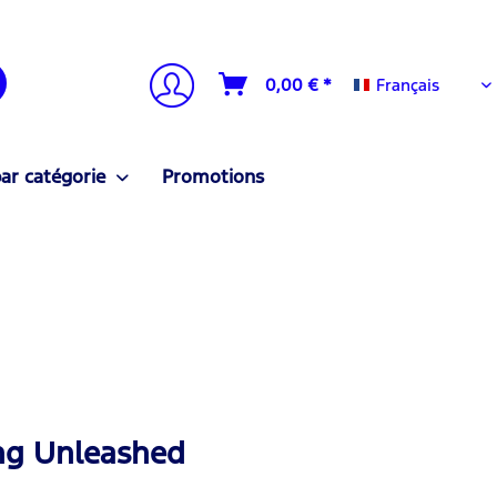
Français
0,00 € *
Français
ar catégorie
Promotions
ang Unleashed