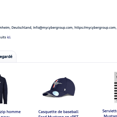
nheim, Deutschland, Info@mycybergroup.com, https://mycybergroup.com,
uits
ici.
regardé
Serviett
 zip homme
Casquette de baseball
Mustan
t navy
Ford Mustang en rPET