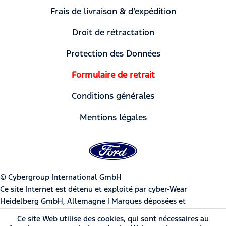
Frais de livraison & d’expédition
Droit de rétractation
Protection des Données
Formulaire de retrait
Conditions générales
Mentions légales
© Cybergroup International GmbH
Ce site Internet est détenu et exploité par cyber-Wear
Heidelberg GmbH, Allemagne | Marques déposées et
appellation commerciale Ford Motor Company utilisées sous
Ce site Web utilise des cookies, qui sont nécessaires au
licence par cyber-Wear Heidelberg GmbH.