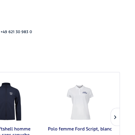
 +49 621 30 983 0
oftshell homme
Polo femme Ford Script, blanc
T
o sans capuche