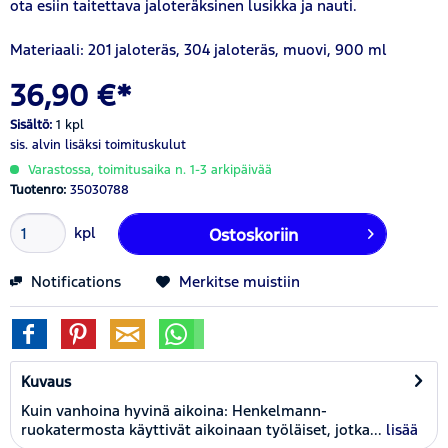
ota esiin taitettava jaloteräksinen lusikka ja nauti.
Materiaali: 201 jaloteräs, 304 jaloteräs, muovi, 900 ml
36,90 €*
Sisältö:
1 kpl
sis. alvin
lisäksi toimituskulut
Varastossa, toimitusaika n. 1-3 arkipäivää
Tuotenro:
35030788
kpl
Ostoskoriin
Notifications
Merkitse muistiin
Kuvaus
Kuin vanhoina hyvinä aikoina: Henkelmann-
ruokatermosta käyttivät aikoinaan työläiset, jotka...
lisää