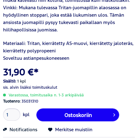
mukia kätevästi niin kotona, toimistossa kuin matkoillakin.
Vinkki: Mukana tulevassa Tritan-juomapillin alaosassa on
hyödyllinen stoppari, joka estää liukumisen ulos. Tämän
ansiosta juomapilli pysyy tukevasti paikallaan myös
hiilihapollisissa juomissa.
Materiaali: Tritan, kierrätetty AS-muovi, kierrätetty jaloteräs,
kierrätetty polypropeeni
Soveltuu astianpesukoneeseen
31,90 €*
Sisältö:
1 kpl
sis. alvin
lisäksi toimituskulut
Varastossa, toimitusaika n. 1-3 arkipäivää
Tuotenro:
35031310
kpl
Ostoskoriin
Notifications
Merkitse muistiin