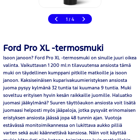
1
4
/
Ford Pro XL -termosmuki
Isoon janoon? Ford
Pro
XL -termosmuki on sinulle juuri oikea
valinta. Vaikuttavan 1 200 ml:n tilavuutensa ansiosta tämä
muki on täydellinen kumppani pitkille matkoille ja isoon
janoon. Kaksiseinäisen kuparivakuumieristyksen ansiosta
juoma pysyy kylmänä 32 tuntia tai kuumana 9 tuntia. Muki
soveltuu erityisen hyvin kesän raikkaille juomille. Haluatko
juomasi jääkylmänä? Suuren täyttöaukon ansiosta voit lisätä
juomaasi helposti myös jääpaloja, jotka pysyvät erinomaisen
eristyksen ansiosta jäässä jopa 48 tunnin ajan. Vuotoja
estävässä monitoimikannessa on lukittava aukko pilliä
varten sekä auki käännettävä kansiosa. Näin voit käyttää