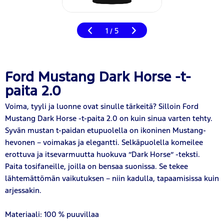
1
5
/
Ford Mustang Dark Horse -t-
paita 2.0
Voima, tyyli ja luonne ovat sinulle tärkeitä? Silloin Ford
Mustang Dark Horse -t-paita 2.0 on kuin sinua varten tehty.
Syvän mustan t-paidan etupuolella on ikoninen Mustang-
hevonen – voimakas ja elegantti. Selkäpuolella komeilee
erottuva ja itsevarmuutta huokuva ”Dark Horse” -teksti.
Paita tosifaneille, joilla on bensaa suonissa. Se tekee
lähtemättömän vaikutuksen – niin kadulla, tapaamisissa kuin
arjessakin.
Materiaali: 100 % puuvillaa