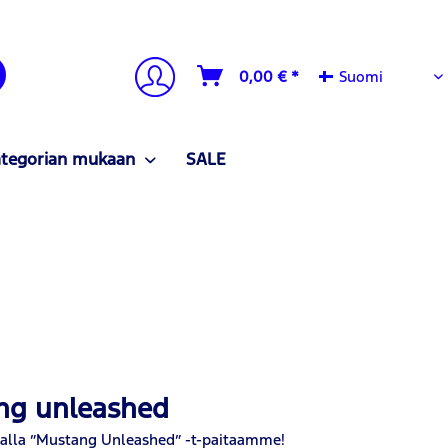
Suomi
0,00 € *
Suomi
ategorian mukaan
SALE
ang unleashed
malla ”Mustang Unleashed” -t-paitaamme!