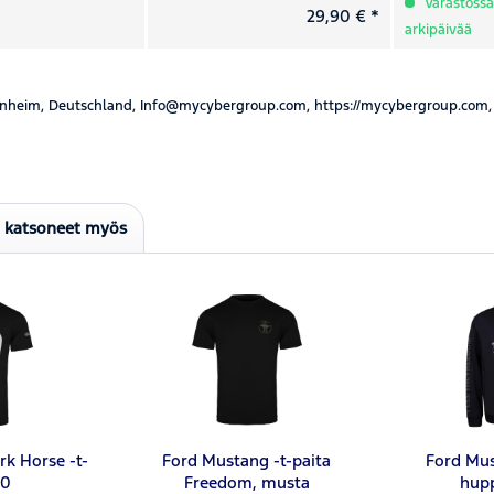
Varastossa,
29,90 € *
arkipäivää
nheim, Deutschland, Info@mycybergroup.com, https://mycybergroup.com,
t katsoneet myös
k Horse -t-
Ford Mustang -t-paita
Ford Mus
.0
Freedom, musta
hup