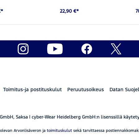
€*
22,90 €*
7
Toimitus-ja postituskulut
Peruutusoikeus
Datan Suoje
 GmbH, Saksa | cyber-Wear Heidelberg GmbH:n lisenssillä käytet
aolevan Arvonlisäveron ja
toimituskulut
sekä tarvittaessa postiennakkomaksut