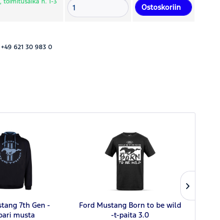
 toimitusaika n. 1-3
Ostoskoriin
 +49 621 30 983 0
tang 7th Gen -
Ford Mustang Born to be wild
Ford 
pari musta
-t-paita 3.0