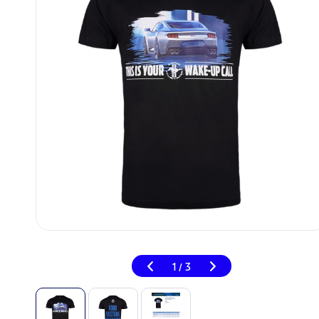
1
3
/