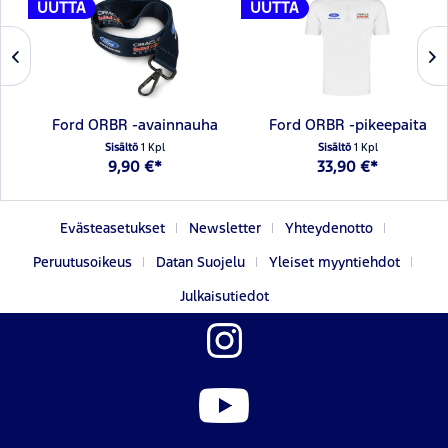
UUTTA
UUTTA
Ford ORBR -avainnauha
Ford ORBR -pikeepaita
Sisältö
1 Kpl
Sisältö
1 Kpl
9,90 €*
33,90 €*
Evästeasetukset
Newsletter
Yhteydenotto
Peruutusoikeus
Datan Suojelu
Yleiset myyntiehdot
Julkaisutiedot