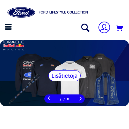
FORD
LIFESTYLE COLLECTION
Lisätietoja
/
2
8