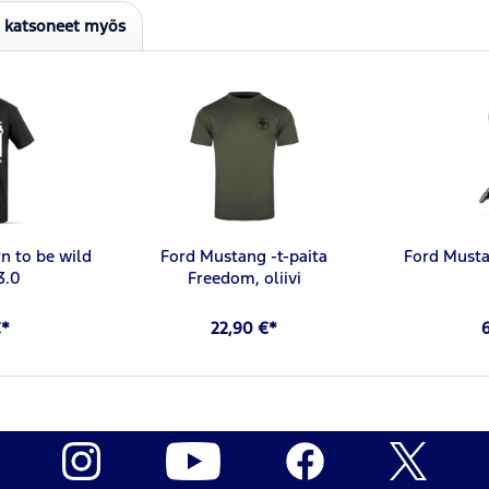
t katsoneet myös
n to be wild
Ford Mustang -t-paita
Ford Must
3.0
Freedom, oliivi
€*
22,90 €*