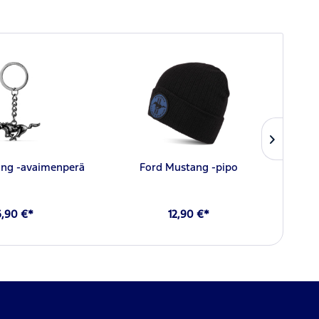
ang -avaimenperä
Ford Mustang -pipo
Fo
6,90 €*
12,90 €*