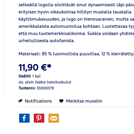
selkeällä logolla siivittävät sinut dynaamisesti läpi p
erityisen hyvin oikeuksiinsa hillityn mustalla taustall
käyttömukavuuden, ja logo on hienovarainen, mutta s
amerikkalaista automuotoilua kohtaan. Luotettavaa tyyl
että muu tuotemerkkivalikoima. Sukkia voidaan yhdistel
urheilullisesta autofanista.
Materiaali: 85 % luonnollista puuvillaa, 12 % kierrätett
11,90 €*
Sisältö:
1 kpl
sis. alvin
lisäksi toimituskulut
Tuotenro:
35900379
Notifications
Merkitse muistiin