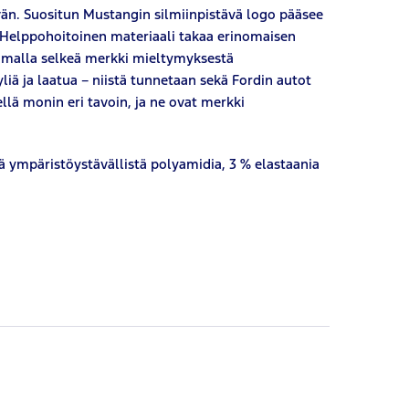
äivän. Suositun Mustangin silmiinpistävä logo pääsee
a. Helppohoitoinen materiaali takaa erinomaisen
amalla selkeä merkki mieltymyksestä
iä ja laatua – niistä tunnetaan sekä Fordin autot
lä monin eri tavoin, ja ne ovat merkki
yä ympäristöystävällistä polyamidia, 3 % elastaania