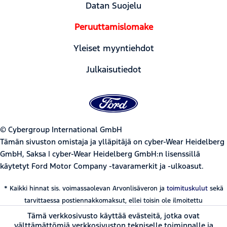
Datan Suojelu
Peruuttamislomake
Yleiset myyntiehdot
Julkaisutiedot
© Cybergroup International GmbH
Tämän sivuston omistaja ja ylläpitäjä on cyber-Wear Heidelberg
GmbH, Saksa | cyber-Wear Heidelberg GmbH:n lisenssillä
käytetyt Ford Motor Company -tavaramerkit ja -ulkoasut.
* Kaikki hinnat sis. voimassaolevan Arvonlisäveron ja
toimituskulut
sekä
tarvittaessa postiennakkomaksut, ellei toisin ole ilmoitettu
Tämä verkkosivusto käyttää evästeitä, jotka ovat
välttämättömiä verkkosivuston tekniselle toiminnalle ja