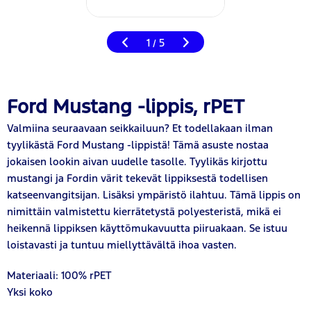
1
5
/
Ford Mustang -lippis, rPET
Valmiina seuraavaan seikkailuun? Et todellakaan ilman
tyylikästä Ford Mustang -lippistä! Tämä asuste nostaa
jokaisen lookin aivan uudelle tasolle. Tyylikäs kirjottu
mustangi ja Fordin värit tekevät lippiksestä todellisen
katseenvangitsijan. Lisäksi ympäristö ilahtuu. Tämä lippis on
nimittäin valmistettu kierrätetystä polyesteristä, mikä ei
heikennä lippiksen käyttömukavuutta piiruakaan. Se istuu
loistavasti ja tuntuu miellyttävältä ihoa vasten.
Materiaali: 100%
r
PET
Yksi koko