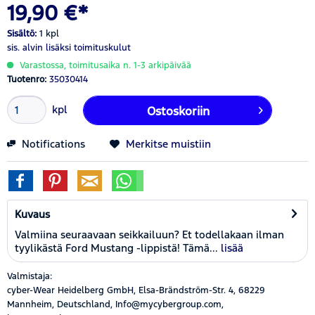
19,90 €*
Sisältö:
1 kpl
sis. alvin
lisäksi toimituskulut
Varastossa, toimitusaika n. 1-3 arkipäivää
Tuotenro:
35030414
kpl
Ostoskoriin
Notifications
Merkitse muistiin
Kuvaus
Valmiina seuraavaan seikkailuun? Et todellakaan ilman
tyylikästä Ford Mustang -lippistä! Tämä...
lisää
Valmistaja:
cyber-Wear Heidelberg GmbH, Elsa-Brändström-Str. 4, 68229
Mannheim, Deutschland, Info@mycybergroup.com,