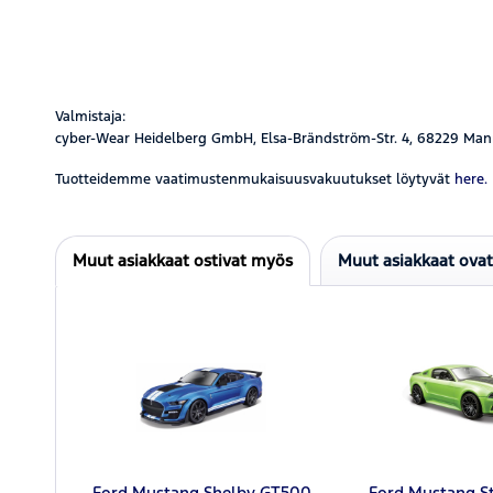
Valmistaja:
cyber-Wear Heidelberg GmbH, Elsa-Brändström-Str. 4, 68229 Man
Tuotteidemme vaatimustenmukaisuusvakuutukset löytyvät
here.
Muut asiakkaat ostivat myös
Muut asiakkaat ova
Ford Mustang Shelby GT500
Ford Mustang St