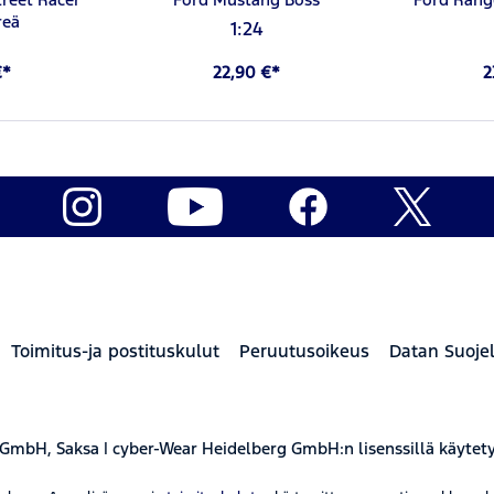
reä
1:24
€*
22,90 €*
2
Toimitus-ja postituskulut
Peruutusoikeus
Datan Suoje
 GmbH, Saksa | cyber-Wear Heidelberg GmbH:n lisenssillä käytet