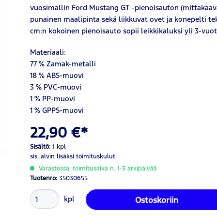
vuosimallin Ford Mustang GT -pienoisauton (mittakaava 
punainen maalipinta sekä liikkuvat ovet ja konepelti 
cm:n kokoinen pienoisauto sopii leikkikaluksi yli 3-vuoti
Materiaali:
77 % Zamak-metalli
18 % ABS-muovi
3 % PVC-muovi
1 % PP-muovi
1 % GPPS-muovi
22,90 €*
Sisältö:
1 kpl
sis. alvin
lisäksi toimituskulut
Varastossa, toimitusaika n. 1-3 arkipäivää
Tuotenro:
35030655
kpl
Ostoskoriin