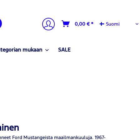
Suomi
0,00 € *
Suomi
ategorian mukaan
SALE
ainen
hneet Ford Mustangeista maailmankuuluja. 1967-