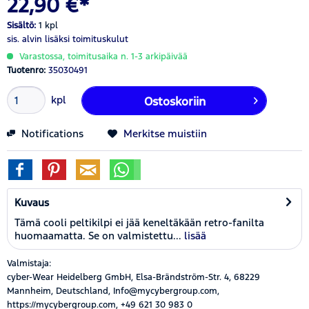
22,90 €*
Sisältö:
1 kpl
sis. alvin
lisäksi toimituskulut
Varastossa, toimitusaika n. 1-3 arkipäivää
Tuotenro:
35030491
kpl
Ostoskoriin
Notifications
Merkitse muistiin
Kuvaus
Tämä cooli peltikilpi ei jää keneltäkään retro-fanilta
huomaamatta. Se on valmistettu...
lisää
Valmistaja:
cyber-Wear Heidelberg GmbH, Elsa-Brändström-Str. 4, 68229
Mannheim, Deutschland, Info@mycybergroup.com,
https://mycybergroup.com, +49 621 30 983 0