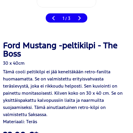
1
3
/
Ford Mustang -peltikilpi - The
Boss
30 x 40cm
Tämä cooli peltikilpi ei jää keneltäkään retro-fanilta
huomaamatta. Se on valmistettu erityisvahvasta
teräslevystä, joka ei rikkoudu helposti. Sen kuviointi on
painettu monitasoisesti. Kilven koko on 30 x 40 cm. Se on
yksittäispakattu kalvopussiin lialta ja naarmuilta
suojaamiseksi. Tämä ainutlaatuinen retro-kilpi on
valmistettu Saksassa.
Materiaali: Teräs