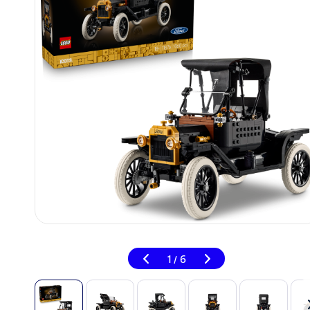
1
6
/