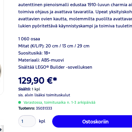
autenttinen pienoismalli edustaa 1910-luvun charmia ai
toimiva ohjaus ja avattava tavaratila. Upeat yksityiskohd
avattavien ovien kautta, molemmilta puolilta avattav
lukien pyöritettävä käynnistyskampi ja toimiva tuuletin
1 060 osaa
Mitat (K/L/P): 20 cm / 13 cm / 29 cm
Suositusikä: 18+
Materiaali: ABS-muovi
Sisältää LEGO® Builder -sovelluksen
129,90 €*
Sisältö:
1 kpl
sis. alvin
lisäksi toimituskulut
Varastossa, toimitusaika n. 1-3 arkipäivää
Tuotenro:
35031333
kpl
Ostoskoriin