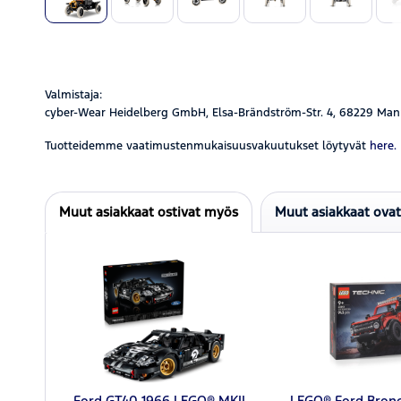
Valmistaja:
cyber-Wear Heidelberg GmbH, Elsa-Brändström-Str. 4, 68229 Man
Tuotteidemme vaatimustenmukaisuusvakuutukset löytyvät
here.
Muut asiakkaat ostivat myös
Muut asiakkaat ova
Ford GT40 1966 LEGO® MKII -
LEGO® Ford Bronc