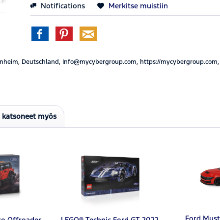
Notifications
Merkitse muistiin
nheim, Deutschland, Info@mycybergroup.com, https://mycybergroup.com,
t katsoneet myös
Ford Must
o Offroader
LEGO® Technic Ford GT 2022