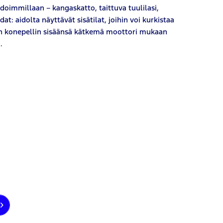
doimmillaan – kangaskatto, taittuva tuulilasi,
at: aidolta näyttävät sisätilat, joihin voi kurkistaa
an konepellin sisäänsä kätkemä moottori mukaan
.