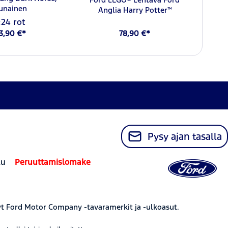
unainen
Anglia Harry Potter™
:24 rot
3,90 €*
78,90 €*
Pysy ajan tasalla
lu
Peruuttamislomake
yt Ford Motor Company -tavaramerkit ja -ulkoasut.