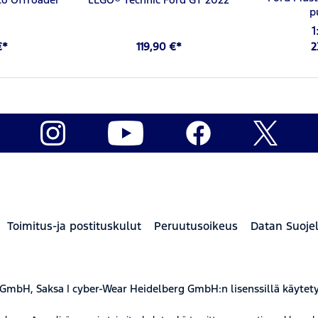
p
1
€*
119,90 €*
2
Toimitus-ja postituskulut
Peruutusoikeus
Datan Suoje
 GmbH, Saksa | cyber-Wear Heidelberg GmbH:n lisenssillä käytet