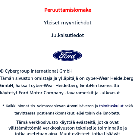
Peruuttamislomake
Yleiset myyntiehdot
Julkaisutiedot
© Cybergroup International GmbH
Tämän sivuston omistaja ja ylläpitäjä on cyber-Wear Heidelberg
GmbH, Saksa | cyber-Wear Heidelberg GmbH:n lisenssillä
käytetyt Ford Motor Company -tavaramerkit ja -ulkoasut.
* Kaikki hinnat sis. voimassaolevan Arvonlisäveron ja
toimituskulut
sekä
tarvittaessa postiennakkomaksut, ellei toisin ole ilmoitettu
Tämä verkkosivusto käyttää evästeitä, jotka ovat
välttämättömiä verkkosivuston tekniselle toiminnalle ja
jotka asetetaan aina. Muut evästeet, jotka lisäävät