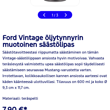
1
3
/
Ford Vintage öljytynnyrin
muotoinen säästölipas
Säästötavoitteestasi riippumatta säästäminen on tämän
Vintage-säästölippaan ansiosta hyvin motivoivaa. Vahvasta
teräslevystä valmistettu upea säästölipas sopii täydellisesti
säästämiseen seuraavaa Mustang-varustetta varten.
Irrotettavan, kolikkoaukollisen kannen ansiosta aarteesi ovat
käden käänteessä ulottuvillasi. Tilavuus on 600 ml ja koko Ø
9,3 cm x 11,7 cm.
Materiaali: teräspelti
7,90 €*