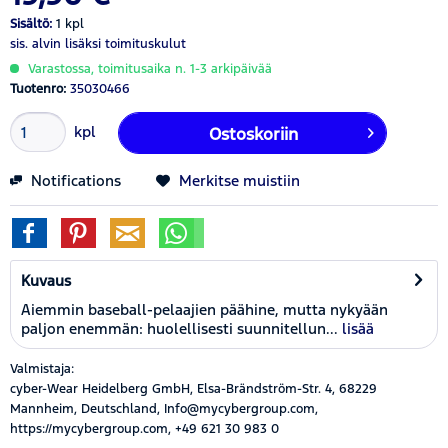
Sisältö:
1 kpl
sis. alvin
lisäksi toimituskulut
Varastossa, toimitusaika n. 1-3 arkipäivää
Tuotenro:
35030466
kpl
Ostoskoriin
Notifications
Merkitse muistiin
Kuvaus
Aiemmin baseball-pelaajien päähine, mutta nykyään
paljon enemmän: huolellisesti suunnitellun...
lisää
Valmistaja:
cyber-Wear Heidelberg GmbH, Elsa-Brändström-Str. 4, 68229
Mannheim, Deutschland, Info@mycybergroup.com,
https://mycybergroup.com, +49 621 30 983 0