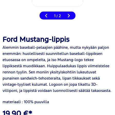
1
2
/
Ford Mustang-lippis
Aiemmin baseball-pelaajien päähine, mutta nykyään paljon
enemmän: huolellisesti suunnitellun baseball-lippiksen
etuosassa on ompeleita, ja iso Mustang-logo tekee
lippiksestä muodikkaan. Huippulaadukas lippis viimeistelee
rennon tyylin. Sen moniin yksityiskohtiin lukeutuvat
punainen sandwich-tehosteraita, lipan tikkaukset sekä
vintage-tyyliset kulumat. Logoon on jopa tikattu 3D-
villiponi, ja lippistä voidaan luonnollisesti säätää takaosasta.
materiaali : 100% puuvilla
19,90 €*