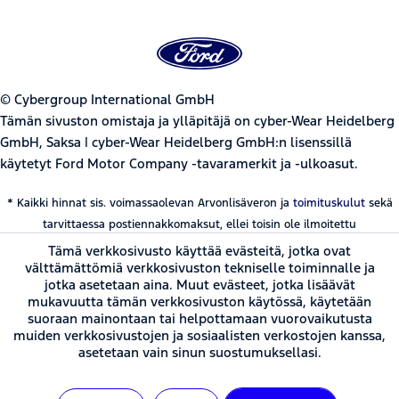
© Cybergroup International GmbH
Tämän sivuston omistaja ja ylläpitäjä on cyber-Wear Heidelberg
GmbH, Saksa | cyber-Wear Heidelberg GmbH:n lisenssillä
käytetyt Ford Motor Company -tavaramerkit ja -ulkoasut.
* Kaikki hinnat sis. voimassaolevan Arvonlisäveron ja
toimituskulut
sekä
tarvittaessa postiennakkomaksut, ellei toisin ole ilmoitettu
Tämä verkkosivusto käyttää evästeitä, jotka ovat
välttämättömiä verkkosivuston tekniselle toiminnalle ja
jotka asetetaan aina. Muut evästeet, jotka lisäävät
mukavuutta tämän verkkosivuston käytössä, käytetään
suoraan mainontaan tai helpottamaan vuorovaikutusta
muiden verkkosivustojen ja sosiaalisten verkostojen kanssa,
asetetaan vain sinun suostumuksellasi.