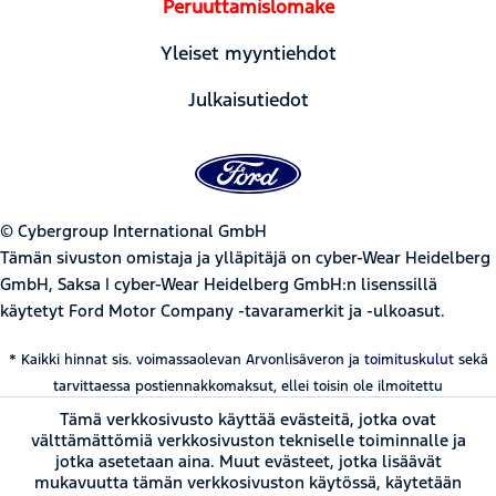
Peruuttamislomake
Yleiset myyntiehdot
Julkaisutiedot
© Cybergroup International GmbH
Tämän sivuston omistaja ja ylläpitäjä on cyber-Wear Heidelberg
GmbH, Saksa | cyber-Wear Heidelberg GmbH:n lisenssillä
käytetyt Ford Motor Company -tavaramerkit ja -ulkoasut.
* Kaikki hinnat sis. voimassaolevan Arvonlisäveron ja
toimituskulut
sekä
tarvittaessa postiennakkomaksut, ellei toisin ole ilmoitettu
Tämä verkkosivusto käyttää evästeitä, jotka ovat
välttämättömiä verkkosivuston tekniselle toiminnalle ja
jotka asetetaan aina. Muut evästeet, jotka lisäävät
mukavuutta tämän verkkosivuston käytössä, käytetään