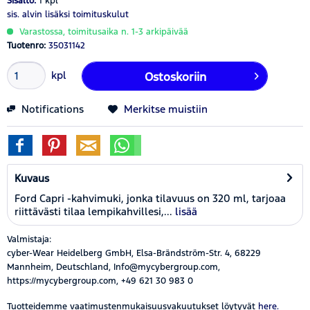
Sisältö:
1 kpl
sis. alvin
lisäksi toimituskulut
Varastossa, toimitusaika n. 1-3 arkipäivää
Tuotenro:
35031142
kpl
Ostoskoriin
Notifications
Merkitse muistiin
Kuvaus
Ford Capri -kahvimuki, jonka tilavuus on 320 ml, tarjoaa
riittävästi tilaa lempikahvillesi,...
lisää
Valmistaja:
cyber-Wear Heidelberg GmbH, Elsa-Brändström-Str. 4, 68229
Mannheim, Deutschland, Info@mycybergroup.com,
https://mycybergroup.com, +49 621 30 983 0
Tuotteidemme vaatimustenmukaisuusvakuutukset löytyvät
here.