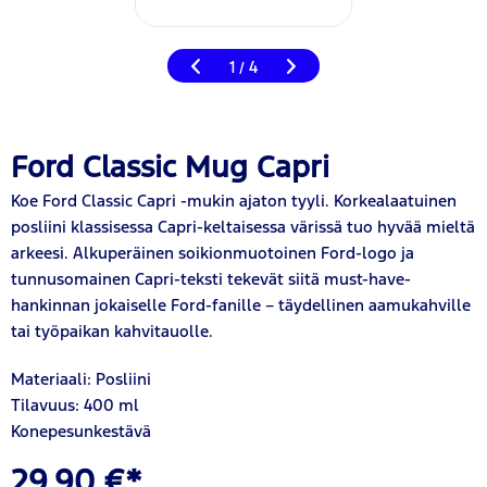
1
4
/
Ford Classic Mug Capri
Koe Ford Classic Capri -mukin ajaton tyyli. Korkealaatuinen
posliini klassisessa Capri-keltaisessa värissä tuo hyvää mieltä
arkeesi. Alkuperäinen soikionmuotoinen Ford-logo ja
tunnusomainen Capri-teksti tekevät siitä must-have-
hankinnan jokaiselle Ford-fanille – täydellinen aamukahville
tai työpaikan kahvitauolle.
Materiaali: Posliini
Tilavuus: 400 ml
Konepesunkestävä
29,90 €*