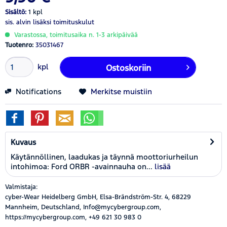
Sisältö:
1 kpl
sis. alvin
lisäksi toimituskulut
Varastossa, toimitusaika n. 1-3 arkipäivää
Tuotenro:
35031467
kpl
Ostoskoriin
Notifications
Merkitse muistiin
Kuvaus
Käytännöllinen, laadukas ja täynnä moottoriurheilun
intohimoa: Ford ORBR -avainnauha on...
lisää
Valmistaja:
cyber-Wear Heidelberg GmbH, Elsa-Brändström-Str. 4, 68229
Mannheim, Deutschland, Info@mycybergroup.com,
https://mycybergroup.com, +49 621 30 983 0