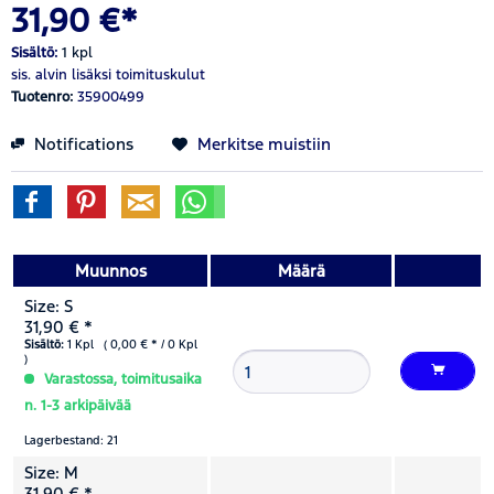
31,90 €*
Sisältö:
1 kpl
sis. alvin
lisäksi toimituskulut
Tuotenro:
35900499
Notifications
Merkitse muistiin
Muunnos
Määrä
Size: S
31,90 € *
Sisältö:
1 Kpl ( 0,00 € * / 0 Kpl
)
Varastossa, toimitusaika
n. 1-3 arkipäivää
Lagerbestand: 21
Size: M
31,90 € *