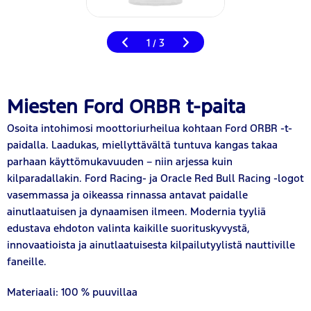
1
3
/
Miesten Ford ORBR t-paita
Osoita intohimosi moottoriurheilua kohtaan Ford ORBR -t-
paidalla. Laadukas, miellyttävältä tuntuva kangas takaa
parhaan käyttömukavuuden – niin arjessa kuin
kilparadallakin. Ford Racing- ja Oracle Red Bull Racing -logot
vasemmassa ja oikeassa rinnassa antavat paidalle
ainutlaatuisen ja dynaamisen ilmeen. Modernia tyyliä
edustava ehdoton valinta kaikille suorituskyvystä,
innovaatioista ja ainutlaatuisesta kilpailutyylistä nauttiville
faneille.
Materiaali: 100 % puuvillaa